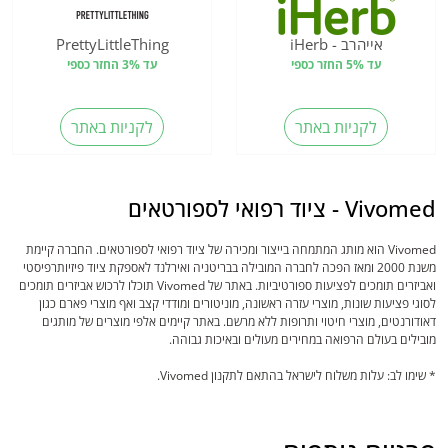
אייהרב - iHerb
PrettyLittleThing
עד 5% החזר כספי
עד 3% החזר כספי
לקניות באתר
לקניות באתר
Vivomed - ציוד רפואי לספורטאים
Vivomed הוא מותג המתמחה בייצור ומכירה של ציוד רפואי לספורטאים. החברה קיימת
משנת 2000 ומאז הפכה לחברה המובילה בבריטניה ואירלנד לאספקת ציוד פיזיותרפיסטי
ואביזרים תומכים לפציעות ספורטיביות. באתר של Vivomed תוכלו לרכוש אביזרים תומכים
לסוגי פציעות שונות, מוצרי עזרה ראשונה, מוניטורים ומודדי קצב ואף מוצרי פארם כגון
דאודורנטים, מוצרי חיטוי ותרופות ללא מרשם. באתר קיימים אלפי מוצרים של מותגים
מובילים בעולם הרפואה במחירים מעולים ובאיכות גבוהה.
* שימו לב: עלות משלוח לישראל בהתאם לתקנון Vivomed.