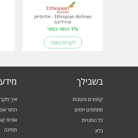
Ethiopian Airlines - אתיופיאן
איירליינס
1% החזר כספי
לקניות באתר
בשבילך
מידע 
קופונים והטבות
איך מקב
מתחמים חמים
החזר אוט
אודות ק
כל החנויות
תמיכה
בלוג