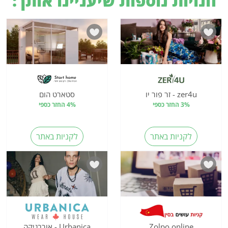
חנויות נוספות שיעניינו אותך:
zer4u - זר פור יו
סטארט הום
3% החזר כספי
4% החזר כספי
לקניות באתר
לקניות באתר
Zolpo.online
Urbanica - אורבניקה