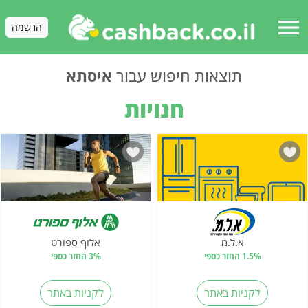
menu
הרשמה
תוצאות חיפוש עבור
איסתא
חנויות
א.ל.מ
אלוף ספורט
1.5% החזר כספי
3% החזר כספי
לקניות באתר
לקניות באתר