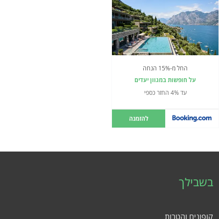
החל מ-15% הנחה
על חופשות במגוון יעדים
עד 4% החזר כספי
להזמנה
בשבילך
קופונים והטבות