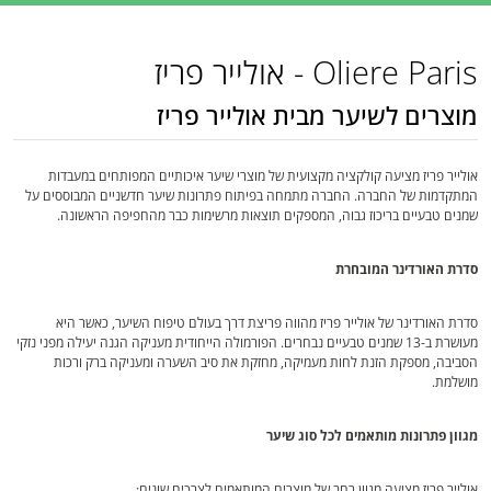
Oliere Paris - אולייר פריז
מוצרים לשיער מבית אולייר פריז
אולייר פריז מציעה קולקציה מקצועית של מוצרי שיער איכותיים המפותחים במעבדות
המתקדמות של החברה. החברה מתמחה בפיתוח פתרונות שיער חדשניים המבוססים על
שמנים טבעיים בריכוז גבוה, המספקים תוצאות מרשימות כבר מהחפיפה הראשונה.
סדרת האורדינר המובחרת
סדרת האורדינר של אולייר פריז מהווה פריצת דרך בעולם טיפוח השיער, כאשר היא
מעושרת ב-13 שמנים טבעיים נבחרים. הפורמולה הייחודית מעניקה הגנה יעילה מפני נזקי
הסביבה, מספקת הזנת לחות מעמיקה, מחזקת את סיב השערה ומעניקה ברק ורכות
מושלמת.
מגוון פתרונות מותאמים לכל סוג שיער
אולייר פריז מציעה מגוון רחב של מוצרים המותאמים לצרכים שונים: