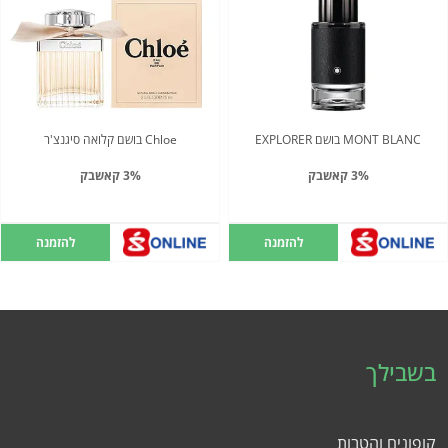
MONT BLANC בושם EXPLORER
Chloe בושם קלואה סיגנצ'ר
3% קאשבק
3% קאשבק
להזמנה
להזמנה
בשבילך
קופונים והטבות