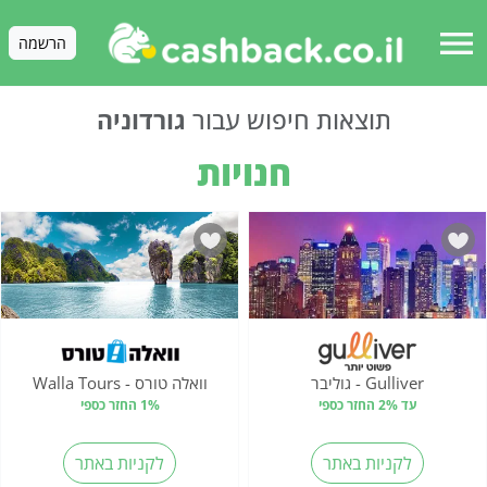
menu
הרשמה
תוצאות חיפוש עבור
גורדוניה
חנויות
Gulliver - גוליבר
וואלה טורס - Walla Tours
עד 2% החזר כספי
1% החזר כספי
לקניות באתר
לקניות באתר