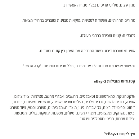
מגוון עצום: מיליוני פריטים בכל קטגוריה אפשרית.
מחירים תחרותיים: אפשרות למציאת עסקאות מצוינות ומוצרים במחירי מציאה.
גלובליות: קנייה ומכירה ברחבי העולם.
אמינות: מערכת דירוג ומשוב המגבירה את האמון בין קונים ומוכרים.
גמישות: אפשרויות מגוונות לקנייה ומכירה, כולל מכירות פומביות ו"קנה עכשיו".
קטגוריות מובילות ב-eBay
אלקטרוניקה, סמארטפונים וטאבלטים, מחשבים ואביזרי מחשב, מצלמות וציוד צילום,
אופנה, בגדים לנשים, גברים וילדים, נעליים ואביזרי אופנה, תכשיטים ושעונים, בית וגן,
ריהוט ופריטי דקורציה, כלי עבודה וגינון, מוצרי חשמל ביתיים, ספורט ופנאי, ציוד ספורט
וכושר, משחקים וצעצועים, מוצרי קמפינג וטיולים, אספנות ועתיקות, בולים ומטבעות,
יצירות אמנות, פריטי נוסטלגיה ווינטג'
איך לקנות ב-eBay?