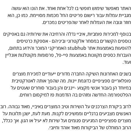
האתר מאפשר שימוש חופשי בו לכל אחת ואחד. את הונו הוא עושה
מגביית עמלות עבור רישום פריטים החל מכמות מסויימת. כמו כן, הוא
חוזר וגובה את העמלות לאחר שהפריטים נמכרים.
בנוסף למכירות פומביות, איביי גדלה והרחיבה את שירותיה גם באפיקים
נוספים הקשורים במסחר אלקטרוני וביניהם - אספקת כרטיסים
להופעות באמצעות אתר stubhub האמריקני המוכר והידוע בתחום,
העברות כספים מקוונות באמצעות פיי-פל, פרסומות מקוטלגות אונליין
ועוד.
בשנים האחרונות השיקה החברה מדורים ייעודיים למכירת מוצרים
פופלאריים ספציפיים כדוגמת יינות. מה שהפך אותה לאטרקטיבית
במיוחד הן בעבור אנשי מקצוע -ייננים והן בעבור סוחרים שעטים על
הפלטפורמה החדשה ומזהים בה הזדמנות פז למיקסום רווחים.
לרוב ביקורת הצרכנים על השירות וטיב המוצרים באיביי, מאוד גבוהה. רוב
האנשים מצביעים ברגליים וממשיכים לקנות. מעת לעת, ישנן תלונות על
מוצרים ספציפיים המגיעים פגומים ועל שירות לא יעיל או הגון. אך ככלל,
הרוב המוחלט של הביקורות מאוד אוהד וחיובי.