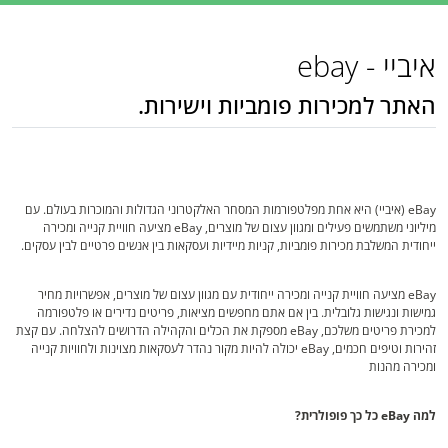
איביי - ebay
האתר למכירות פומביות וישירות.
eBay (איביי) היא אחת מפלטפורמות המסחר האלקטרוני הגדולות והמוכרות בעולם. עם
מיליוני משתמשים פעילים ומגוון עצום של מוצרים, eBay מציעה חוויית קנייה ומכירה
ייחודית המשלבת מכירות פומביות, קניות מיידיות ועסקאות בין אנשים פרטיים לבין עסקים.
eBay מציעה חוויית קנייה ומכירה ייחודית עם מגוון עצום של מוצרים, אפשרויות מחיר
גמישות ונגישות גלובלית. בין אם אתם מחפשים מציאות, פריטים נדירים או פלטפורמה
למכירת פריטים משלכם, eBay מספקת את הכלים והקהילה הדרושים להצלחה. עם קצת
זהירות וטיפים חכמים, eBay יכולה להיות מקור נהדר לעסקאות מצוינות ולחוויות קנייה
ומכירה מהנות
למה eBay כל כך פופולרית?