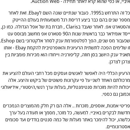
איביי, או כפי שהוא קרא לאתר תחילה - Auction Web.
כל זה התרחש ב1995. כעבור שנתיים שונה השם לEbay. זאת לאחר
מספר שנים בהם כבר ביצע דריסת רגל משמעותית בעולם ההייטק
והסטארט אפ. לאחר שעבד בClaris , חברת בת של אפל הגדולה. כמו כן,
ייסד אומידאר כבר בראשית שנות ה90 סטארט אפ מחשוב מבוסס עט
שכעבור מס שנים, הפך לפלטפורמת ענק לסחר אלקטרוני בשם Eshop.
זו שלימים הפכה לתשתית הרעיונית והאופרטיבית להקמת Ebay - אותו
תאגיד ענק היושב בסן חוזה, קליפורניה וייחודו הוא מכירות פומביות בין
צרכן לצרכן.
הרעיון הכללי היה לאפשר לאנשים ועסקים מכל רחבי העולם להציע את
מרכולתם האחד לשני על פי עקרונות פשוטים של ביקוש והיצע. אלה
יכולות להיות מזכרות סנטימנטליות, בעלות ערך רגשי,היסטורי, אידיאולוגי
וכמובן גם כספי.
פריטי אמנות, אוספים, מזכרות .. אלה הם רק חלק מהמוצרים הנמכרים
חדשות לבקרים באיביי. למעשה, כל מזכר, מסמך או תעודה בעל ערך
כלשהו, יכול להימכר באתר מעלות של כמה סנטים בודדים ועד סכומים
אסטרונומיים.