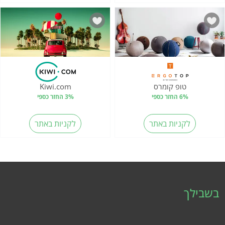
טופ קומרס
Kiwi.com
6% החזר כספי
3% החזר כספי
לקניות באתר
לקניות באתר
בשבילך