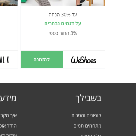
עד 30% הנחה
על דגמים נבחרים
3% החזר כספי
להזמנה
בשבילך
מידע 
קופונים והטבות
איך מקב
מתחמים חמים
החזר אוט
אודות ק