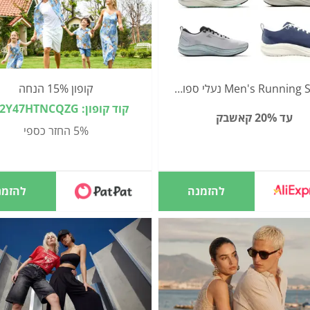
Men's Running Shoes נעלי ספורט
קופון 15% הנחה
קוד קופון: F-02Y47HTNCQZG
עד 20% קאשבק
5% החזר כספי
להזמנה
להזמנ