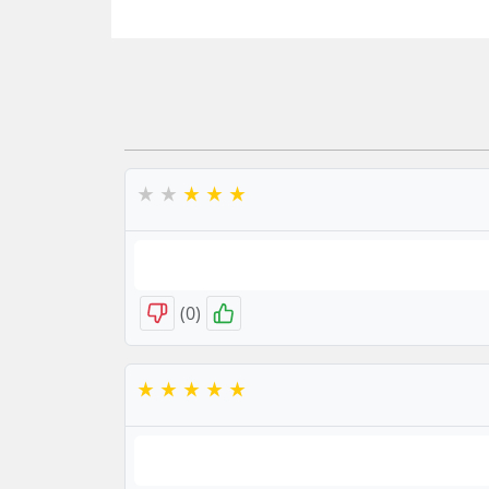
)
0
(