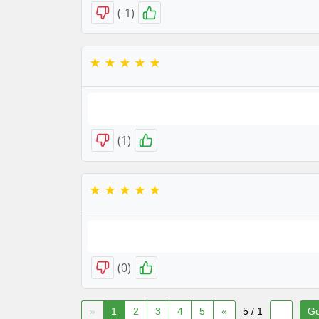
)
-1
(
)
1
(
)
0
(
«
1
2
3
4
5
»
1 / 5