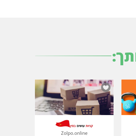
תך:
Zolpo.online