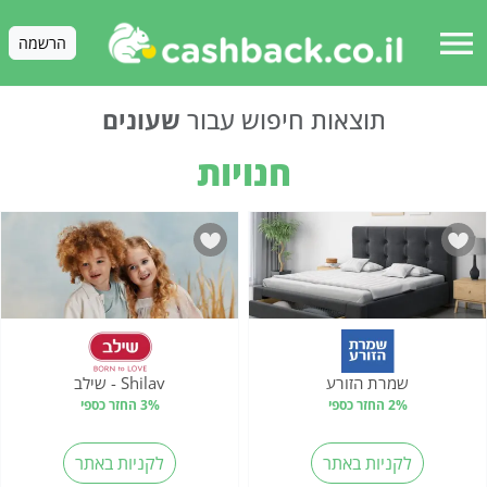
menu
הרשמה
תוצאות חיפוש עבור
שעונים
חנויות
שמרת הזורע
Shilav - שילב
2% החזר כספי
3% החזר כספי
לקניות באתר
לקניות באתר