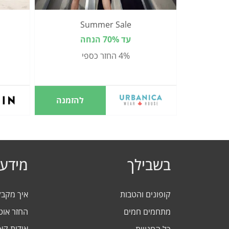
Summer Sale
עד 70% הנחה
4% החזר כספי
להזמנה
בשבילך
מידע 
קופונים והטבות
איך מקב
מתחמים חמים
החזר אוט
אודות ק