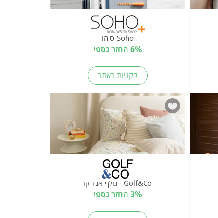
Soho-סוהו
6% החזר כספי
לקניות באתר
Golf&Co - גולף אנד קו
3% החזר כספי