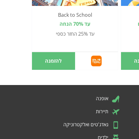
Back to School
עד 70% הנחה
עד 25% החזר כספי
ה
להזמנה
אופנה
תיירות
גאדג'טים ואלקטרוניקה
ילדים