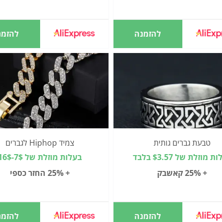
להזמנה
להזמנ
טבעת גברים גותית
צמיד Hiphop לגברים
 מוזלת של $3.57 בלבד
בעלות מוזלת של 7$-16$
+ 25% קאשבק
+ 25% החזר כספי
להזמנה
להזמנ