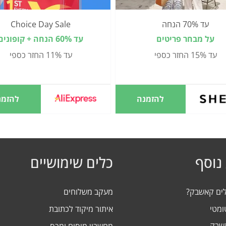
עד 70% הנחה
Choice Day Sale
על מבחר פריטים
עד 60% הנחה + קופונים
עד 15% החזר כספי
עד 11% החזר כספי
להזמנה
להזמנ
נוסף
כלים שימושיים
לים קאשבק?
מעקב משלוחים
ומטי
איתור מיקוד לכתובת
אשבק