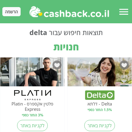
menu
הרשמה
תוצאות חיפוש עבור
delta
חנויות
Delta - דלתא
פלטין אקספרס - Platin
Express
1.5% החזר כספי
3% החזר כספי
לקניות באתר
לקניות באתר