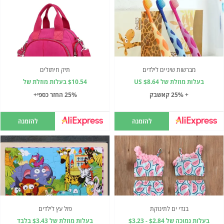
מברשות שיניים לילדים
תיק חיתולים
בעלות מוזלת של US $8.64
$10.54 בעלות מוזלת של
+ 25% קאשבק
25% החזר כספי+
להזמנה
להזמנה
בגדי ים לתינוקת
פזל עץ לילדים
בעלות נמוכה של $2.84 - $3.23
בעלות מוזלת של $3.43 בלבד