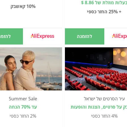
עלות מוזלת של 8.86 $
10% קאשבק
+ 25% החזר כספי
להזמנה
להזמנ
עיר הסרטים של ישראל
Summer Sale
 על סרטים, הצגות והופעות
עד 70% הנחה
4% החזר כספי
2% החזר כספי