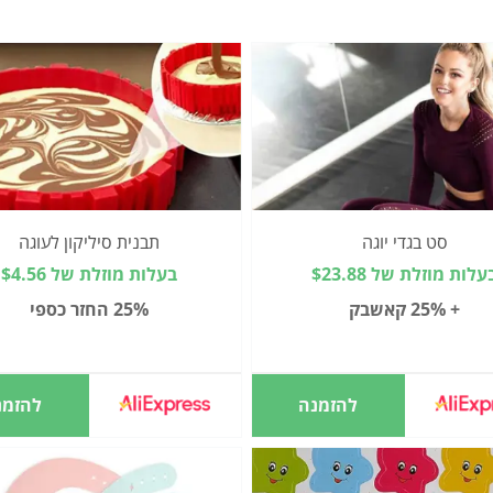
סט בגדי יוגה
תבנית סיליקון לעוגה
עלות מוזלת של $23.88
בעלות מוזלת של $4.56
+ 25% קאשבק
25% החזר כספי
להזמנה
להזמנ