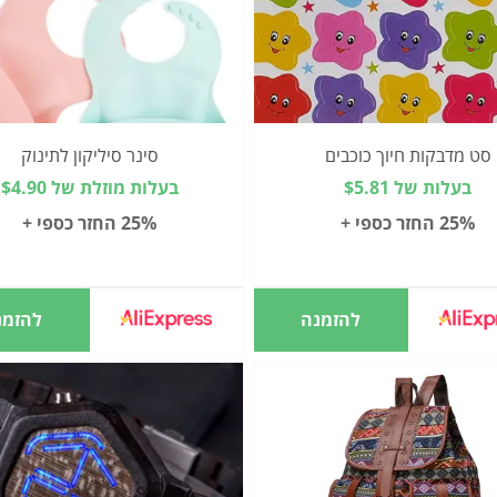
סט מדבקות חיוך כוכבים
סינר סיליקון לתינוק
בעלות של $5.81
בעלות מוזלת של $4.90
25% החזר כספי +
25% החזר כספי +
להזמנה
להזמנ