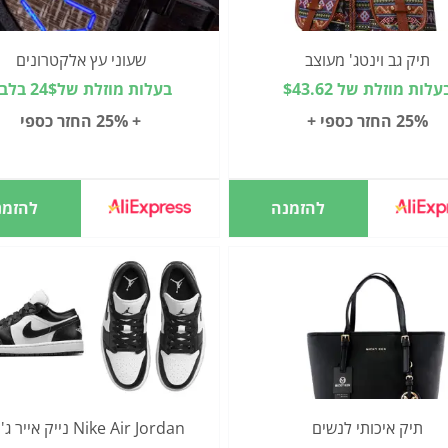
תיק גב וינטג' מעוצב
שעוני עץ אלקטרונים
עלות מוזלת של $43.62
בעלות מוזלת של24$ בלבד
25% החזר כספי +
+ 25% החזר כספי
להזמנה
להזמנ
תיק איכותי לנשים
Nike Air Jordan נייק אייר ג'ורדן