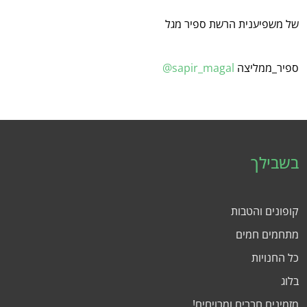
של משפיענית הרשת ספיר מגל
ספיר_ממליצה
sapir_magal@
בשבילך
קופונים והטבות
מתחמים חמים
כל החנויות
בלוג
מזמינים חברים ומרויחים!