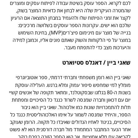
לכם לקרוא. הספר עוסק בשיטת עבודה לפיתוח עסקים ומוצרים
שהמטרה העיקרית שלה היא לבחון את כדאיות המוצר בשוק,
לקצר את זמני הפיתוח שלו ולהעמיד במבחן התוצאה אם הרעיון
שלכם הוא ישים. עקרונות הספר עוסקים בשלושה מרכיבים:
בנייה של מוצר עם מינימום פיצ'רים(MVP), בחינת השימוש
במוצר על פי הלקוחות והשוק שאתם פונים אליו, וכמובן למידה
והיערכות מצב כדי להתפתח מעבר.
שאגי ביין / דאגלס סטיוארט
שאגי ביין הוא רומן משפחתי וחברתי דרמתי, ספר אוטוביוגרפי
מומלץ למי שמחפש סיפור עמוק ומלא ברגש. העלילה עוסקת
בשנות ה-80 בגלזגו שבסקוטלנד, ומתאר תקופה של אנשים קשיי
יום עם דכאון וחברה שמנסה לשרוד כנגד כל הסיכויים ומפתחת
תלות להתמכרויות שונות כמו אלכוהול. שאגי ביין הוא גיבור
הספר, והיחיד שמנסה לשמור על אימו האלכוהוליסטית כנגד כל
הסיכויים, בניגוד לאחיו הגדולים שאיבדו כל תקווה. הרומן שעוקב
אחר הנער המתבגר המתמודד מול חברה דורסנית הוא לא פשוט
לקריאה עם מלא אמוציות, אך הוא הספר הזוכה בפרס בוקר