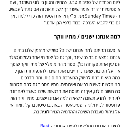
ליום הכחדה של סביבות טבע, צמחיה ומגוון ביולוגי משתנה, ועם
אופטימיות זהירה אומר שיש דרך לשנות את זה אם נתחיל עכשיו.
ה- Sunday Times אמרו: "קראו את הספר הזה כדי ללמוד, אך
גם כדי להביע הערכה וכבוד כלפי הבן אדם."
למה אנחנו ישנים / מתיו ווקר
אי פעם תהיתם למה אנחנו ישנים? כשליש מהזמן שלנו בחיים
אנחנו נמצאים במצב שינה, וכך גם כל יצור חי אחר בעולם(כאלה
עם עין אחת פקוחה וכו'). ספר מדעי מומלץ של מתיו ווקר שופך
אור על הסיבות שאנחנו חייבים את השינה להתפתחות הגוף,
כמה היא תורמת לחיזוק המערכת החיסונית, ומה הדרכים
המומלצות לשינה בריאה ואיכותית. מתיו מסביר גם למה חלומות
כה חשובים לנו, איך זה מווסת את הרגשות שלנו כשעד לאחרונה
לא היה למדע תשובה לשאלה למה אנחנו ישנים. מתיו ווקר הוא
פרופסור לנוירולוגיה ופסיכיאטריה באוניברסיטת ברקלי, ואחראי
על ניהול מעבדת השינה וההדמיה הנוירולוגית בה.
לסיכום, אנחנו ממליצים לעיין בקטגוריה
Best