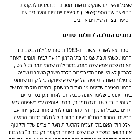
שאכל והאיורים שמקיפים אותו מסביב המותאמים לתקופת
ההוצאה של הספר(1969) מוסיפים ייחודיות ומעבירים את
הסיפור בצורה שילדים אוהבים.
גמביט המלכה / וולטר טוויס
הספר יצא לאור לראשונה ב-1983 ומספר על ילדה בשם בת'
הרמון. כשהיית בת שמונה בת' הרמון הגיעה לבית יתומים, לאחר
תאונה שבה אמא שלה מתה. בתור ילדה שהתייתמה בגיל קטן,
להרמון לא היו יותר מדי ברירות מלבד משחק השחמט שהיה
פופולרי באותה תקופה, על אף שלא שיחקה כלל קודם שחמט
הרמון הפגינה שליטה פנומנלית במשחק, תחילה מול השרת של
בית היתומים שלימד אותה טכניקות, ולאחר מכן בטורנירים
מקומיים. בגיל 16 חלה תפנית, והרמון אומצה ע"י משפחה ללא
ילדים ובשביל הרמון זו היית הזדמנות לחיים אחרים, אך יחד עם
הכישרון המבורך התלוו בעיות חמורות של תלות בכדורי הרגעה
ואלכוהול. האם בת' תצליח להתעלות מעל היצרים שלה ולקטוף
את התואר במשחק שבו שלטו באותה תקופה רק גברים? בעקבות