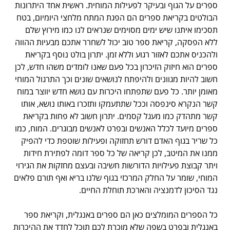
ספרים על הגוף ובעיקר לפעילות המוחית. ראשית אחד היתרונות
הבולטים בקריאת ספרים הם הפגת המתח מלחצי היומיום, בטח
תסכימו איתנו שיש ימים מסוימים שנראים לנו כמו מירוץ שלם
ללא הפסקה, קריאת ספר טוב יכול לשחרר אתכם מבעיות ההווה
ולהכניס אתכם לאזור רגוע וללא זמן. יתרון בולט נוסף בקריאת
ספרים הוא חיזוק הזיכרון בכל פעם שאנו לומדים משהו חדש, לכן
חשוב להיות מגוונים ולהיפתח לנושאים שונים וכך התרגול המוחי
מאומן יותר. כל פעם שתפתחו היכרות עם נושא חדש יווצר במוח
קשר הנקרא סינפסה וככל שתתעמקו ותזכרו באותו נושא, אותו
קשר מתהדק כמו מעגל קסמים. יתרון חשוב לא פחות בקריאת
ספרים מיועד לכלל האנשים ובפרט לאנשים מבוגרים. המוח, כמו
כל שריר בגוף האדם דורש תחזוקה ופעילות שוטפת כדי להפיק
ממנו את המיטב, לכן קריאה של כל ספר דומה לפתירת חידות
ויתר קבוצת פעילויות הדורשות חשיבה ובעצם מחזקות את הגירוי
המוחי, שומר על החלק המרכזי בגוף שלנו בריא ואף תורם פלאים
נגד הסיכון לדמנציה והארכת תוחלת החיים.
כל הספרים המומלצים כאן הם ספרים באנגלית, וקריאת ספר
באנגלית ובפרט בשפה שלא מוכרת לכם תוכל לחדד את ההיכרות