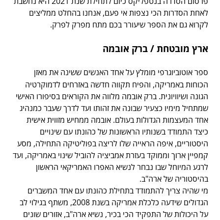
פרסום הסדרה בנטפליקס כיום לתחילת שנת 2021 היא נחשבת
לאחת הסדרות הכי נצפות אי פעם, אנחנו בהחלט ממליצים
לקרוא גם את הספר שיעורר בכם מתח מפרק לפרק.
ארץ מובטחת / ברק אובמה
ספר אוטוביוגרפי מומלץ על אחד האנשים ששינה את מאזן
הכוחות באמריקה, והפיח תקווה חדשה באזרחים לדמוקרטיה
הגונה ושיוויונית. ברק אובמה מלווה את הקוראים בסיפורו האישי
שמתחיל מימיו כצעיר שבונה את זהותו ועד לדרך שעבר כמנהיג
אחד המעצמות הגדולות בעולם. אובמה ממחיש מזווית אישית
כיצד התמודד בשנותיו הראשונות של כהונתו עם שינויים
היסטוריים, איפה הראייה שלו לריצה בפוליטיקה התחילה, מסע
קמפיין ארוך וממוקד בעזרת אמביציה להוביל שינוי באמריקה, ועד
לרגע המיוחל שבו נבחר לנשיא האפרו האמריקאי הראשון
בהיסטוריה של ארה"ב.
מי שהיה צריך להתמודד בתחילת כהונתו עם אחד המשברים
הגדולים שידעה כלכלת אמריקה בשנת 2008, משתף בגילוי לב
על היכולות של התפקיד הכי בכיר, נשיא ארה"ב, אזורים שונים