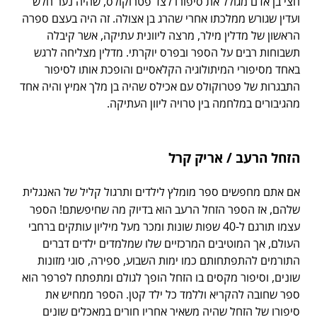
חצי בן אדם מגולל את סיפורו לצד פטרוקולס, שהיה נער חלש
ועדין שגורש ממלכתו אחרי שהרג בן אצולה. זה היה בעצם ספרה
הראשון של מדלין מילר, מרצה ליוונית עתיקה, אשר קיבלה
תשבוחות רבים על הספר ובפרס יוקרתי. מדלין מצליחה לרגש
באחד מסיפורי המיתולוגיה הקלאסיים והופכת אותו לסיפור
התבגרות של פטרוקולס עם אכילס שהיה בן מלך אמיץ והיה אחד
מהגיבורים במלחמה בין טרויה ליוון העתיקה.
הזחל הרעב / אריק קרל
אם אתם מחפשים ספר מומלץ לילדים ותרגול קליל של האנגלית
שלהם, אז הספר הזחל הרעב הוא בדיוק מה שחיפשתם! הספר
עצמו תורגם ל-40 שפות שונות ומכר מעל מיליון עותקים ברחבי
העולם, אך המוטיבים המרכזיים שלו שמלמדים ילדים דברים
התורמים להתפתחותם כמו ימות השבוע, ספירה, סוגי מזונות
שונים, וסיפור מקסים בו הזחל הופך לגולם ומתפתח לפרפר הוא
ספר שחובה להקריא וללמד כל ילד קטן. הספר ממחיש את
סיפורו של הזחל שהיה משאיר אחריו חורים במאכלים שונים