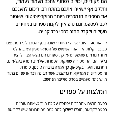
הם מקוריים, יכולים לסחוף אתכם מעמוד לעמוד,
וחלקם אף ישאירו אתכם במתח רב. ריכזנו למענכם
את הספרים הנמכרים ביותר מבוקדפוסיטורי שאסור
לכם לפספס, וגם טיפ איך לקנות ספרים במחירים
מעולים ולקבל החזר כספי בכל קנייה.
קריאת ספר היום עשויה להיות די שונה בנוף הטכנולוגי המתעצם
סביבנו, קלות הקריאה והשימוש של הסמארטפון היא בהחלט
אחד הגורמים שהשפיעו על כך. ספרים הם נשאי הציוויליזציה.
בלעדיהם, ההיסטוריה שותקת, הספרות אילמת, המדע בעל-מום,
התרבות והעיון בקיפאון, כך אמרה ברברה טוכמן, סופרת
והיסטוריונית אמריקאית נחשבת, אשר הבינה דבר או שניים בתור
מי שזכתה פעמיים בפרס פוליצר הנחשב.
המלצות על ספרים
בפעם הבאה שהחברים יסתכלו עליכם מוזר כשאתם אוחזים
בספר לקריאה, תוכלו לשלוף להם כמה מהיתרונות שיש לקריאת