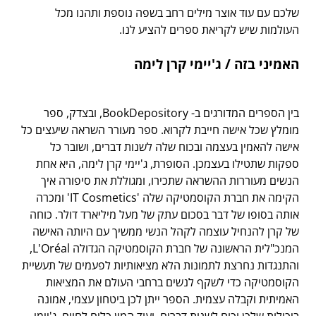
שלכם עם עוד אוצר מילים רחב בשפה נוספת ותהנו מכל
העולמות שיש לקריאת ספרים להציע לנו.
האמיני בזה / ג'יימי קרן לימה
בין הספרים המדורגים ב- BookDepository, ובצדק, ספר
מומלץ שכל אישה חייבת לקרוא. ספר מעורר השראה שיעצים כל
אישה להאמין בעצמה ובכוח שלה לשנות דברים, ושובר כל
ספקות שתטילו בעצמכן. הסופרת, ג'יימי קרן לימה, היא אחת
הנשים מעוררות ההשראה שתכירו, ומגוללת את סיפורה איך
הקימה את חברת הקוסמטיקה שלה 'IT Cosmetics' ומכרה
אותה בסופו של דבר בסכום עתק של מעל מיליארד דולר. כוחה
של קרן להנחיל עוצמה לקהל הנשי ממשיך עם היותה האישה
המנכ"לית הראשונה של חברת הקוסמטיקה הגדולה L'Oréal,
והתנגדות נחרצת לתמונות הלא מציאותיות לפעמים של תעשיית
הקוסמטיקה כדי לשקף לנשים ברחבי העולם את המציאות
האמיתית וקבלה עצמית. הספר ייתן לכן ביטחון עצמי, אמונה