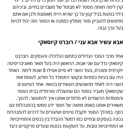
ביכולות שלכן וכוח לשנות דברים, ועוד המון כלים לחיים. ג'יימי
קרן לימה חוותה מספר לא מבוטל של משברים בחיים, וביניהם
גילוי בטעות בגיל קטן על כך שהיא היית מאומצת ולכן אם אתם
מחפשים להעניק ספר מומלץ כמתנה אז הספר הזה יכול להיות
בעל ערך גבוה.
אבא עשיר אבא עני / רוברט קיוסאקי
אחד מרבי המכר הגדולים בתחום הכלכלה והעסקים. רוברבט
קיוסאקי גדל עם שני אבות, הראשון היה בעל תואר מאוניבריסיטה
יוקרתית ומוכרת, בעוד השני לא סיים אפילו 8 שנות לימוד. האחד
היה עם בעיות כספיות ובקושי התמודד כל חודש, לעומת זאת
השני היה לאחד מהאנשים העשירים בהוואי. אחד הטיעונים
שקיוסאקי מעביר בספר הם שהשכלה פורמלית בבית הספר
והמוסדות הרשמיים לא מלמדים אותנו איך להתעשר, להפך,
משאירים אותנו באותו מתווה של חוסר ידע ממשי בהתנהלות עם
כסף. במהלך הספר תקבלו טיפים ושיעורים על דרכים להתנהלות
נכונה בעסקים ובחיים כמו למשל ההבדל בין נכסים והתחייבויות
או התחייבויות טובות, על השקעות נכונות וצעדים פרקטיים כיצד