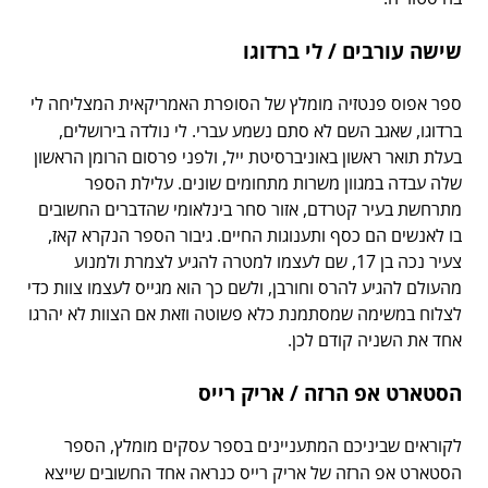
שישה עורבים / לי ברדוגו
ספר אפוס פנטזיה מומלץ של הסופרת האמריקאית המצליחה לי
ברדוגו, שאגב השם לא סתם נשמע עברי. לי נולדה בירושלים,
בעלת תואר ראשון באוניברסיטת ייל, ולפני פרסום הרומן הראשון
שלה עבדה במגוון משרות מתחומים שונים. עלילת הספר
מתרחשת בעיר קטרדם, אזור סחר בינלאומי שהדברים החשובים
בו לאנשים הם כסף ותענוגות החיים. גיבור הספר הנקרא קאז,
צעיר נכה בן 17, שם לעצמו למטרה להגיע לצמרת ולמנוע
מהעולם להגיע להרס וחורבן, ולשם כך הוא מגייס לעצמו צוות כדי
לצלוח במשימה שמסתמנת כלא פשוטה וזאת אם הצוות לא יהרגו
אחד את השניה קודם לכן.
הסטארט אפ הרזה / אריק רייס
לקוראים שביניכם המתעניינים בספר עסקים מומלץ, הספר
הסטארט אפ הרזה של אריק רייס כנראה אחד החשובים שייצא