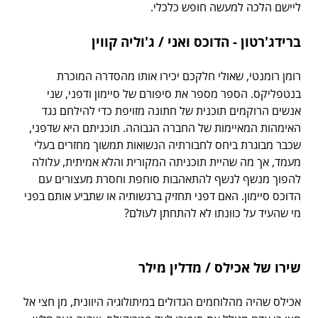
ליישם הלכה למעשה חופש כלכלי.
ברידג'רטון - הדוכס ואני / ג'וליה קווין
רומן רומנטי, שאולי חלקכם יכירו אותו מהסדרה המוכרת
בנטפליקס. הספר מספר את סיפורם של סיימון ודפני, שני
אנשים הרוקמים תוכנית של חתונה מזויפת כדי להילחם נגד
האימהות המאיימות של החברה הגבוהה. תוכניתם היא שדפני,
שכבר מבוגרת ביחס לחבורתיה הנשואות תמשוך מחזרים בעלי
מעמד, אך מה שהיית תוכניתה המקורית והלא אמיתית, עלולה
להפוך מנשף לנשף להתאהבות סוחפת וחסרת מעצורים עם
הדוכס סיימון. האם דפני תחזיק ברגשותיה או שתביע אותם בפני
מי שהעיד על כוונתו לא להתחתן לעולם?
שירו של אכילס / מדלין מילר
אכילס שהיה מהלוחמים הגדולים במיתולוגיה היוונית, מן חצי אל