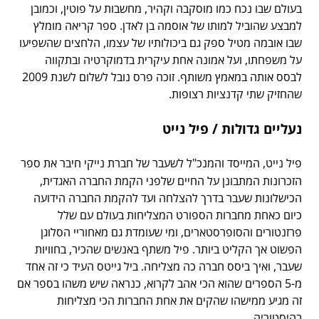
בעולם שבו נכח כמו מוסקבה וקהיר, מחשבות על פוטין, וכמובן
למבצע שהוביל למותו של אוסמה בן לאדן. ספר קריאה מומלץ
שבו אובמה מטיל ספק גם ביכולותיו של עצמו, הלחצים שהשפיעו
על משפחתו, ועל אמונה אחת עיקרית בדמוקרטיה ובתקווה
לבסס אותה במאמץ משותף. זוכה פרס נובל לשלום לשנת 2009
שהחזיק שתי קדנציות רצופות.
נעליים גדולות / פיל נייט
פיל נייט, המייסד והמנכ"ל לשעבר של חברת נייקי חיבר את ספר
הזכרונות המתבונן על החיים שלפני הקמת החברה האגדית,
הכישלונות שעבר בדרך להצלחה ועד להקמת החברה הידועה
כיום כאחת מחברות הספורט המצליחות בעולם עם שלל
פרזנטורים והסופרסטארים, ומי שעומדת גם מאחוריי הסלוגן
הפשוט אך הקליט ביותר. פיל משתף באנשים שהכיר, בחוויות
שעבר, ואיך ביסס חברה כה מצליחה. ביל גייטס העיד כי זה אחד
מ-5 הספרים שהוא הכי אהב לקרוא, כנראה שיש משהו בספר אם
זה מגיע ממישהו שהקים את אחת החברות הכי מצליחות
בהיסטוריה.