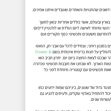
בארץ ובעולם, אשר כוללים אחריות יבואן למשך
 ומיוחד לאישה ליום הולדת או לולנטיין דיי(יום
להתרשם משעונים ותכשיטי כסף מקוריים ועם
 בסגנון רוחני, וצמידים לרגל עם אבני חן, המוטו
להמליץ על חנות בריטית איכותית בשם
Dower &
ר שבכם לצאת החוצה ביום יום. יתרון חביב הוא
ווח הארוך. לא שכחנו את חובבות תכשיטי פנדורה
אות תכשיטים עם קטגוריה מיוחדת לפני כל
מנעד גדול של שעונים, ביניהם שמות ידועים כמו
 Fossil, וכולל אחריות של 5 שנים! קנייה של שעון יוקרה יכול להתחיל באלפי שקלים, ולעיתים להגיע גם
עשרות שנים.