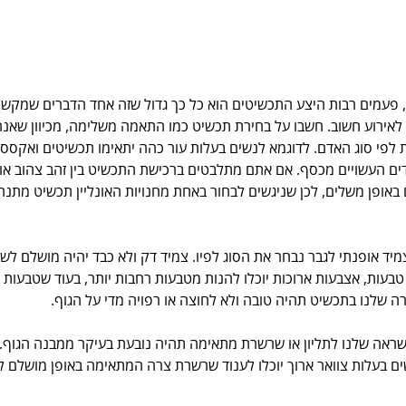
פעמים רבות היצע התכשיטים הוא כל כך גדול שזה אחד הדברים שמקשים
בעת אירוסין או מטרה לאירוע חשוב. חשבו על בחירת תכשיט כמו התאמה משלימה, מכי
לפי סוג האדם. לדוגמא לנשים בעלות עור כהה יתאימו תכשיטים ואקססוריז
ידים העשויים מכסף. אם אתם מתלבטים ברכישת התכשיט בין זהב צהוב או
באופן משלים, לכן שניגשים לבחור באחת מחנויות האונליין תכשיט מתנ
ד אופנתי לגבר נבחר את הסוג לפיו. צמיד דק ולא כבד יהיה מושלם לשו
טבעות, אצבעות ארוכות יוכלו להנות מטבעות רחבות יותר, בעוד שטבעות 
 שלנו בתכשיט תהיה טובה ולא לחוצה או רפויה מדי על הגוף.
ראה שלנו לתליון או שרשרת מתאימה תהיה נובעת בעיקר ממבנה הגוף. ב
ם בעלות צוואר ארוך יוכלו לענוד שרשרת צרה המתאימה באופן מושלם ל