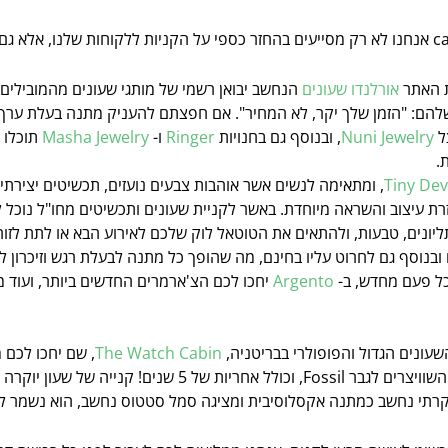
ת האתר
אורלנדו שעונים
הנחשב יבואן רשמי של מותגי שעונים מהמובילים 
להם: "הזמן שלך יקר, לא המחיר". אם חפצתם להעניק מתנה בעלת ערך רגשי
ל
Nuni Jewelry
, ובנוסף גם בחנויות
Ringer
ו-
Masha Jewelry
תוכלו 
.
Tiny Dev
, ומתאימה לנשים אשר אוהבות צבעים נועזים, תכשיטים יצירתיים
ת עיצוב והשראה מיוחדת. באשר לקניית שעונים ותכשיטים מחו"ל נוכל 
ליונים, טבעות, ולהתאים את הטוטאל לוק שלכם לאירוע הבא או לתת לזוה
וסף גם לחרוט עליו בחינם, מה שהופך כל מתנה לבעלת רגש וזיכרון לט
ל פעם מחדש, ב-
Argento
יחכו לכם הצ'ארמרים החדשים ביותר, ועוד מ
עונים הגדול והפופולרי בבריטניה,
The Watch Cabin
, שם יחכו לכם 
Guess, שעוני Michael Kors האהובים, שעוני היד השוויצרים לגבר
וקרתי נחשב כמתנה אקסלוסיבית ומציגה סמל סטטוס נחשב, הוא נשמר ל