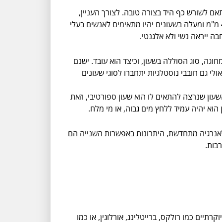
ם לשורש כף היד בצורה טובה. לצורך העניין,
שעונים בגודל 39 - 41 מ"מ נחשבים קטנים, 42 - 44 מ"מ נחשבים בינוניים ומתאימים לרוב האנשים, וגודל פנים גדולות של 45 מ"מ ומעלה בשעונים יהיו מתאימים לאנשים בעלי
ה ייראה נשי ולא אלגנטי.
גה, סוג הסוללה בשעון, וכיצד הוא עובד. ישנם
י גם חובבי נוסטלגיות יתחברו לסוגי שעונים
עון שנרצה להתאים לו הוא שעון ספורטיבי, וזאת
 הוא יהיה עמיד ללחץ מים גבוה, או מי מלח.
 לאנרגיה מתחדשת, היתרונות באפשרות השנייה הם
בות.
תיים כמו רולקס, ברייטלינג, אורלוגין, או כמו