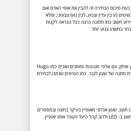
כעת סיכום הבחירה זה להבין את אופי האדם ואם
ים נע בין עדין וצנוע, לבין נועז צבעוני, ומלא
אירוע חשוב כמו חתונה נרצה ככל הנראה לקנות
חר במשהו צנוע יותר.
כיום עם התקדמות הטכנולוגיה, בשביל לדעת מה השעה לא צריך שעון, ולמרות הכל מעמד השעונים לגברים עדיין נשאר חזק ואיתן. עם אלפי סגנונות ומותגים שונים כמו Hugo
לא להזכיר גם את מותג השעונים השוויצרי Tissot, קל להתבלבל בבחירת מתנה של שעון לגבר. כמו הטיפים שנתנו לבחירת
וצג. שעון אנלוגי מאופיין בעיקר בחוגה ובמספרים
רומיים לסירוגין, והערך המוסף שלו שהוא נחשב כשעון הקלאסי המומלץ ובעל המראה האלגנטי, בעוד שהשעה בשעון דיגיטלי תוצג ב- LED ולרוב קהל היעד העונד אותו יאופיין