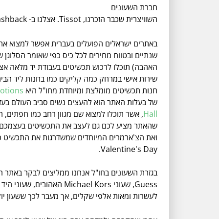
חברת השעונים
השוויצרית שכבר הזכרנו, Tissot. אצלנו ב- cashback אנחנו לא רק מסייעים בהחזר כספי על הקניות ללקוחות שלנו, אלא גם דואגים שהחנויות והאתרים שעובדים איתנו אמינים.
באתרים ישראלים הפועלים בעברית אפשר למצוא א
שנתיים ובטווח מחירים לכל כיס כפי שאומר הסלוגן ש
האהבה) תוכלו לרכוש תכשיטים בעבודת יד מלאה אצ
שירות אישי במרחק כמה קליקים כמו בחנות ליד הבית
חנות תכשיטים מומלצת ומיוחדת מחו"ל היא
otions
של בעלות האתר הוא להעצים נשים סביב העולם בעזר
Hall
, אשר תוכלו למצוא שם מגוון רחב כמו חפתים, ת
שהאתר מציע לכם גם לעצב את התכשיטים בעצמכם ובנ
ואת הצ'ארמרים המיוחדים שמשדרגות את התכשיט כ
Valentine's Day.
בגזרת השעונים בחו"ל אנחנו ממליצים לבקר באתר הש
לעשרות ומאות אלפי שקלים, אך מעבר לכך ששעון י