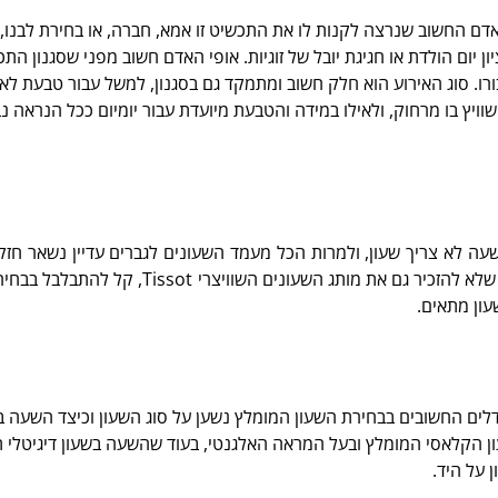
דם החשוב שנרצה לקנות לו את התכשיט זו אמא, חברה, או בחירת לבנו, 
יום הולדת או חגיגת יובל של זוגיות. אופי האדם חשוב מפני שסגנון התכשיט
בורו. סוג האירוע הוא חלק חשוב ומתמקד גם בסגנון, למשל עבור טבעת ל
יץ בו מרחוק, ולאילו במידה והטבעת מיועדת עבור יומיום ככל הנראה נב
Boss, Emporio Armani, Burberry, ואיך אפשר ש
עון מתאים.
ם החשובים בבחירת השעון המומלץ נשען על סוג השעון וכיצד השעה בו ת
על היד.