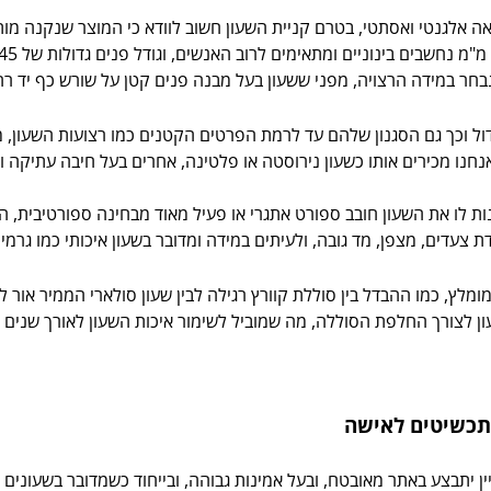
 אלגנטי ואסתטי, בטרם קניית השעון חשוב לוודא כי המוצר שנקנה מותא
חר במידה הרצויה, מפני ששעון בעל מבנה פנים קטן על שורש כף יד רחב
ל וכך גם הסגנון שלהם עד לרמת הפרטים הקטנים כמו רצועות השעון, מחו
נו מכירים אותו כשעון נירוסטה או פלטינה, אחרים בעל חיבה עתיקה ואול
ת לו את השעון חובב ספורט אתגרי או פעיל מאוד מבחינה ספורטיבית, הש
ת צעדים, מצפן, מד גובה, ולעיתים במידה ומדובר בשעון איכותי כמו גרמין
מלץ, כמו ההבדל בין סוללת קוורץ רגילה לבין שעון סולארי הממיר אור
ן לצורך החלפת הסוללה, מה שמוביל לשימור איכות השעון לאורך שנים ר
 תכשיטים לאישה
יתבצע באתר מאובטח, ובעל אמינות גבוהה, ובייחוד כשמדובר בשעונים יוקר