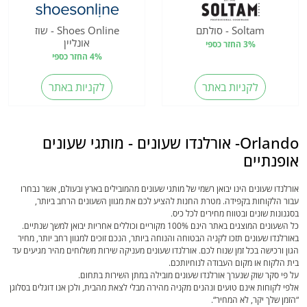
Soltam - סולתם
Shoes Online - שוז
אונליין
3% החזר כספי
4% החזר כספי
לקניות באתר
לקניות באתר
Orlando- אורלנדו שעונים - מותגי שעונים
אופנתיים
אורלנדו שעונים הינו יבואן רשמי של מותגי שעונים מהמובילים בארץ ובעולם, אשר נבחרו
עבור הלקוחות בקפידה. מטרת החנות להציע לכם את מגוון השעונים הרחב ביותר,
בסגנונות שונים ובטווח מחירים לכל כיס.
כל השעונים המוצגים באתר הינם 100% מקוריים וכוללים אחריות יבואן למשך שנתיים.
באורלנדו שעונים תזכו לקניה הבטוחה והנוחה ביותר, הנכם זוכים למגוון רחב יותר, מחיר
הגון ורכישה בכל זמן שנוח לכם. אורלנדו שעונים מעניקה שירות משלוחים מהיר מגיעים עד
בית הלקוח או מקום העבודה לנוחיותכם.
על פי סקר שוק שנערך אורלנדו שעונים מובילה במתן השירות בתחום.
אלפי לקוחות אינם טועים ונהנים מקניה מהירה מבלי לצאת מהבית, ולכן אנו דוגלים בסלוגן
“הזמן שלך יקר, לא המחיר“.