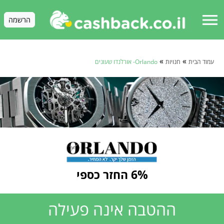
menu
הרשמה
»
»
עמוד הבית
חנויות
Orlando- אורלנדו שעונים
6% החזר כספי
ההטבה אינה פעילה