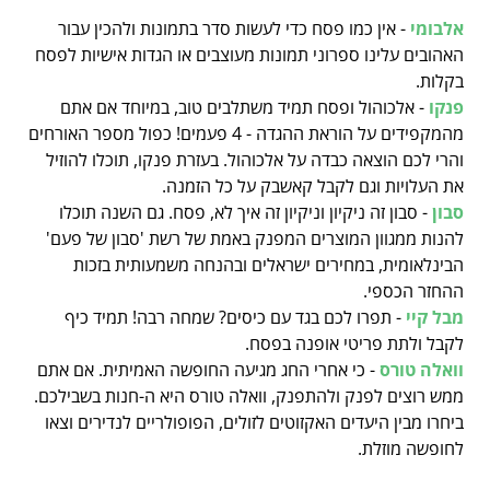
אלבומי
- אין כמו פסח כדי לעשות סדר בתמונות ולהכין עבור
האהובים עלינו ספרוני תמונות מעוצבים או הגדות אישיות לפסח
בקלות.
פנקו
- אלכוהול ופסח תמיד משתלבים טוב, במיוחד אם אתם
מהמקפידים על הוראת ההגדה - 4 פעמים! כפול מספר האורחים
והרי לכם הוצאה כבדה על אלכוהול.
בעזרת פנקו, תוכלו להוזיל
את העלויות וגם לקבל קאשבק על כל הזמנה.
סבון
- סבון זה ניקיון וניקיון זה איך לא, פסח. גם השנה תוכלו
להנות ממגוון המוצרים המפנק באמת של רשת 'סבון של פעם'
הבינלאומית, במחירים ישראלים ובהנחה משמעותית בזכות
ההחזר הכספי.
מבל קיי
- תפרו לכם בגד עם כיסים? שמחה רבה! תמיד כיף
לקבל ולתת פריטי אופנה בפסח.
וואלה טורס
- כי אחרי החג מגיעה החופשה האמיתית. אם אתם
ממש רוצים לפנק ולהתפנק, וואלה טורס היא ה-חנות בשבילכם.
ביחרו מבין היעדים האקזוטים לזולים, הפופולריים לנדירים וצאו
לחופשה מוזלת.