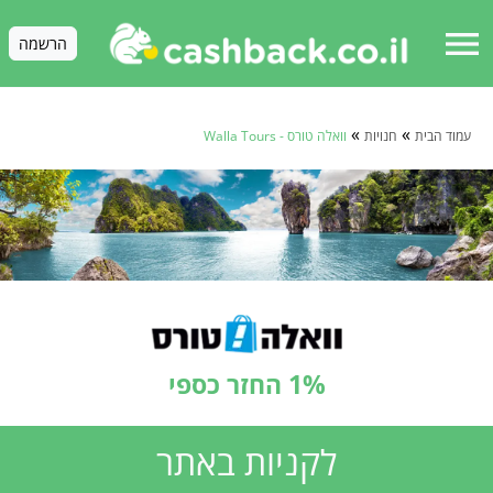
menu
הרשמה
»
»
עמוד הבית
חנויות
וואלה טורס - Walla Tours
1% החזר כספי
לקניות באתר