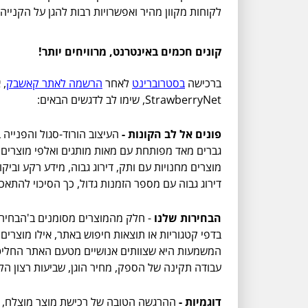
לקוחות מקוון מהיר ואפשרויות רבות להגן על הקנייה.
קונים חכמים באינטרנט, מרוויחים יותר!
ברכישה
בסטרוברינט
לאחר
הרשמה לאתר קאשבק
, 
StrawberryNet, שימו לב לדגשים הבאים:
פונים אל לב הקונות -
העיצוב הורוד-סגול והפנייה 
גברים מאד מפותחת עם מאות מותגים ואלפי מוצרים מ
מוצרים מחנויות עם ותק, דירוג גבוה, מידע רקע וביקו
דירוג גבוה עם מספר הזמנות גדול, כך הסיכוי להתאכז
הבחירות שלנו
- חלק מהמוצרים מסומנים ב'הבחירות
בדפי קטגוריות או תוצאות חיפוש באתר, אילו מוצרי
המשמעות היא שצוותים אנושיים מטעם האתר החליטו 
עבודה תקינה של הספק, מחיר הוגן, שביעות רצון הל
דוגמיות -
ההרגשה הטובה של רכישת מוצר מוצלח, ל