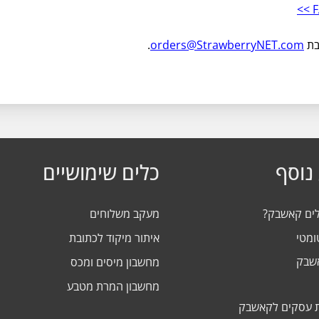
בת
orders@StrawberryNET.com
.
נוסף
כלים שימושיים
לים קאשבק?
מעקב משלוחים
ומטי
איתור מיקוד לכתובת
אשבק
מחשבון מיסים ומכס
מחשבון המרת מטבע
 עסקים לקאשבק