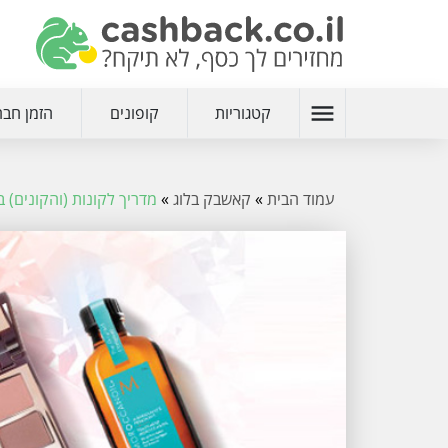
menu
קטגוריות
קופונים
הזמן חבר
עמוד הבית
»
קאשבק בלוג
»
מדריך לקונות (והקונים) ב - awberryNet