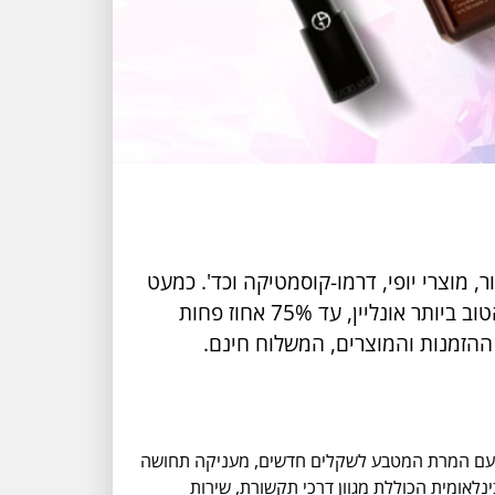
בתחום הבישום, איפור, מוצרי יופי, דרמו-קוסמטיקה וכד'. כמעט
כל מותג נחשב בתחום מוכר את מוצריו גם דרך אתר סטרוברינט, ובדרך כלל, ניתן למצוא שם את המחיר הטוב ביותר אונליין, עד 75% אחוז פחות
ת עם המרת המטבע לשקלים חדשים, מעניקה תחושה
נלאומית הכוללת מגוון דרכי תקשורת, שירות