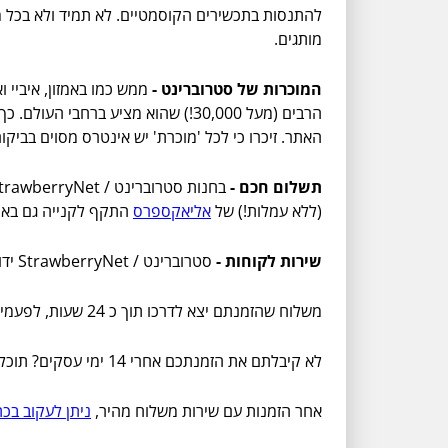
להתנסות בתכשירים הקוסמטיים. לא תמיד ולא בכל מ
מותגים.
המוכרות של סטרוברינט -
הרבים (מעל 30,000!) שהוא מציע ב
האתר. זיכרו כי לכל 'מוכרת' יש אינטרס מסוים בביק
תשלום חכם -
(ללא עמלות!) של
אליאקספרס
התקף לקנייה גם באת
שירות לקוחות -
סטרוברינט / StrawberryNet ידוע בשירות לקוחות מתקדם בשנים האחרונות והוא מציע מגוון דרכים לשמור על שביעות רצון גבוהה:
משלוח שהזמנתם יצא לדרכו תוך כ 24 שעות, לפעמים תוך שעה. לפיכך, בשביל לבטל הזמנה, יש לכם שעה מרגע הקנייה לפנות באמצעות
לא קיבלתם את הזמנתכם אחרי 14 ימי עסקים? תוכלו לפנות באותו טופס הנ"ל לבירור הבעיה.
אחר הזמנות עם שירות משלוח מהיר,
ניתן לעקוב בכת