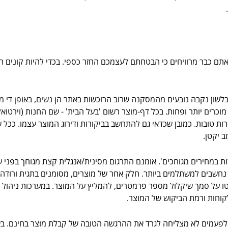
אתם כבר מרוויחים כי הבטחתם לעצמכם החזר כספי. בכדי להיות קונים 
בלשון נקבה נובעים מהמסקנה שרוב הרוכשות באתר הן נשים, באופן די מ
וכרים יותר ופחות. בכל דף-מוצר רשום 'בעל הבית' - שם החנות (וירטו
רות טובות. כמובן שכדאי גם להתחשב בביקורות ודירוג המוצר עצמו. ככל ש
ב יקטן.
 במחירים מגוחכים'. אומנם התרגום מסינית/אנגלית קצת מגוחך בפני ע
ם נחשבים למשתלמים ביותר. חלק אחר של מוצרים, מסומנים בתגית ורודה-
על סמך שיקלול מספר פרמטרים, להמליץ על המוצר. במערכות ניהול אתר
קוחות ורמת הביקוש של המוצר.
פעמים לא מצליחה לגרד את ההרגשה הטובה של קבלת מוצר בחינם. באתר 