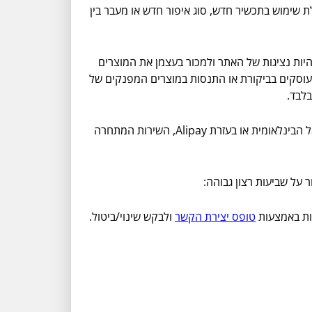
 שימוש בתכשיר חדש, סוג איפור חדש או מעבר בין
 אתר סטרוברינט / StrawberryNet מאפשר לגולשות להיות נציגות של האתר ולמכור בעצמן את המוצרים
 רבים העוסקים בביקורת או התנסות במוצרים המפנקים של
בלבד.
בחנות סטרוברינט / StrawberryNet לא רק שתוכלו להזמין עם כל כרטיס אשראי, תוכלו להזמין בעזרת פייפאל הבינלאומית או בעזרת Alipay, השירות המתחרה
טופס יצירת הקשר
ולבקש שינוי/ביטול.