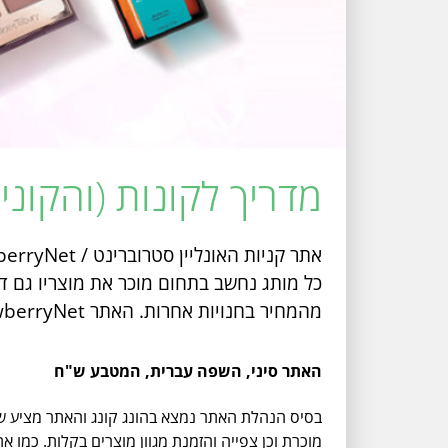
מדריך לקונות (והקונים) ב - yNet
מהמחיר בחנויות אחרות. האתר StrawberryNet מפעיל שירות משלוחים שמגיע לישראל ובעבור מרבית ההזמנות והמוצרים, המשלוח חינם.
האתר סיני, השפה עברית, המטבע ש"ח
בסיס הנהלת האתר נמצא בהונג קונג והאתר מציע 
מוכרת וכן צפייה והזמנת מגוון מוצרים בקלות. כמו 