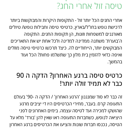
טיסה זול אחרי החג?
אחרי החגים הכל יותר זול - התקופות היקרות והמבוקשות ביותר
לרכישת נופש בחו"ל/בארץ, כרטיסי טיסה וחבילות נופש/ טיולים
מאורגנים למשפחות וזוגות, הן תקופות החגים. התקופה
ה'בוערת' משתנה ממדינה למדינה ולכל אחת יש את התאריכים
המבוקשים יותר, הייחודיים לה. כיצד תרכשו כרטיסי טיסה מוזלים
ואיפה כדאי להזמין בית מלון כך שתשלמו פחות? הכל ועוד
בהמשך.
כרטיס טיסה ברגע האחרון? הדקה ה 90
כבר לא תמיד זולה יותר!
זה כבר לא סוד שמנגנון 'הרגע האחרון' / הדקה ה -90' בעולם
התעופה קרס. בעבר, מחירי הכרטיסים היו די יציבים מרגע
שהושקו למכירה ועד לטיסה עצמה. בימים האחרונים לפני
היציאה לנופש, כשחברות התעופה ראו שאין להן 'בורד' מלא על
הטיסה, נכנסו חברות שונות והציעו את הכרטיסים ברגע האחרון