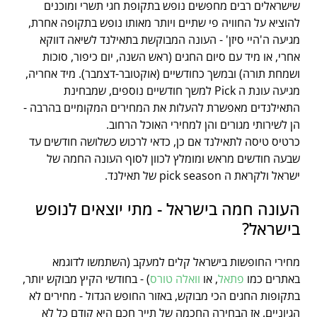
שישראלים רבים מחפשים נופש בתקופת חגי תשרי ומוכנים
להוציא על החוויה פי שתיים ויותר מאותו נופש בתקופה אחרת,
מגיעה ה'היי סיזן' - העונה המבוקשת בתאילנד לשיאה דווקא
אחרי, או מיד עם סיום החגים (ראש השנה, יום כיפור, סוכות
ושמחת תורה) ובמשך כחודשיים (אוקטובר-דצמבר). מיד אחריה,
מגיעה עונת ה Pick למשך חודשיים נוספים, שמבחינת
התאילנדים מאפשרת להעלות את המחירים המקומיים בהרבה -
הן לשירותי מגורים והן למחירי האוכל הרחוב.
כרטיס טיסה לתאילנד אם כן, כדאי לרכוש כשלושה חודשים עד
שבעה חודשים מראש ומומלץ לכוון לסוף העונה החמה של
ישראל ולקראת ה pick season של תאילנד.
העונה חמה בישראל - מתי יוצאים לנופש
בישראל?
מחירי החופשות בישראל קלים למעקב (השתמשו לדוגמא
באתרים כמו
פתאל
, או
וואלה טורס
) - בחודשי הקיץ מבוקש יותר,
בתקופות החגים הכי מבוקש, באזור החופש הגדול - מחירים לא
הגיוניים. אז הבחירה החכמה של תייר חכם היא קודם כל לא