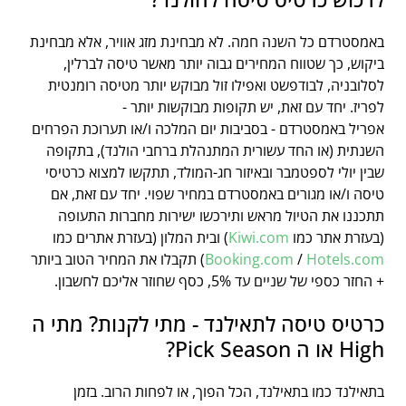
באמסטרדם כל השנה חמה. לא מבחינת מזג אוויר, אלא מבחינת
ביקוש, כך שטווח המחירים גבוה יותר מאשר טיסה לברלין,
לסלובניה, לבודפשט ואפילו זול מבוקש יותר מטיסה רומנטית
לפריז. יחד עם זאת, יש תקופות מבוקשות יותר -
אפריל באמסטרדם - בסביבות יום המלכה ו/או תערוכת הפרחים
השנתית (או החד עשורית המתנהלת ברחבי הולנד), בתקופה
שבין יולי לספטמבר ובאיזור חג-המולד, תתקשו למצוא כרטיסי
טיסה ו/או מגורים באמסטרדם במחיר שפוי. יחד עם זאת, אם
תתכננו את הטיול מראש ותירכשו ישירות מחברות התעופה
(בעזרת אתר כמו
Kiwi.com
) ובית המלון (בעזרת אתרים כמו
Hotels.com
/
Booking.com
) תקבלו את המחיר הטוב ביותר
+ החזר כספי של שניים עד 5%, כסף שחוזר אליכם לחשבון.
כרטיס טיסה לתאילנד - מתי לקנות? מתי ה
High או ה Pick Season?
בתאילנד כמו בתאילנד, הכל הפוך, או לפחות הרוב. בזמן