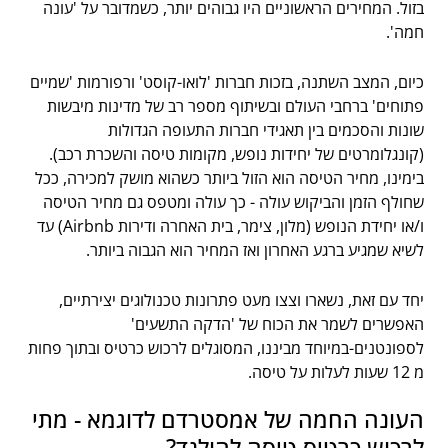
בזול. המחירים הראשוניים היו גבוהים יותר, כשמדובר על 'עונה
חמה'.
כיום, המצב השתנה, בזכות חברות 'לואו-קוסט' ורפורמות 'שמיים
פתוחים' ברחבי העולם ובשיתוף מספר רב של מדינות מיבשות
שונות והסכמים בין תאגידי חברות התעופה הגדולות
(קונגלומרטים של יחידות נופש, מקומות טיסה והשכרת רכב).
בימינו, מחיר הטיסה הוא הזול ביותר כשהוא מושק למכירה, ככל
שחולף הזמן והביקוש עולה - כך עולה ומטפס גם מחיר הטיסה
ו/או יחידת הנופש (מלון, צימר, בית האחרה ודירות Airbnb) עד
לשיא שמגיע ברגע האחרון ואז המחיר הוא הגבוה ביותר.
יחד עם זאת, נשארו וצצו מעט פתרונות טכנולוגים יצירתיים,
האפשרים לשמר את הכוח של 'הדקה התשעים'
לספונטנים-במיוחד מביננו, המסוגלים לרכוש כרטיס ובתוך פחות
מ 12 שעות לעלות על טיסה.
העונה החמה של אמסטרדם לדוגמא - מתי
לרכוש כרטיס טיסה להולנד?