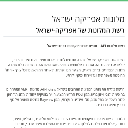
מלונות אפריקה ישראל‎
רשת המלונות של אפריקה-ישראל
רשת מלונות AFI – חוויית אירוח יוקרתית ברחבי ישראל
רשת מלונות אפריקה ישראל מזמינה אורחים לחוויית אירוח מפנקת עם שירות מוקפד,
קולינריה ברמה גבוהה ואווירה בינלאומית Afi HotelsAfi-hotels. הרשת מנהלת שמונה
מלונות המפוזרים ברחבי הארץ, ומציעה מגוון פתרונות אירוח המותאמים לכל צורך – החל
מחופשה משפחתית ועד אירוח עסקי יוקרתי.
הרשת כוללת את מותגי המלונות האהובים בישראל Afi-hotels: מלונות VERT המתמחים
בחופשות ולנס ואיזון בריא, מלון POLI החדש המציע חוויה בוטיקית ייחודית, מלונות קראון
פלזה העסקיים בתל אביב, מלון אינדיגו היוקרתי, ומלון Bayview בחיפה הצופה אל נוף
מפרץ חיפה המרהיב.
מלונות הרשת פרוסים במיקומים מרכזיים בערים המובילות: תל אביב, ירושלים, חיפה,
נתניה, אילת וים המלח. כל מלון מציע חוויה ייחודית המשלבת עיצוב עדכני, חדרים