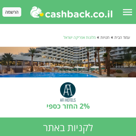
menu
הרשמה
»
»
עמוד הבית
חנויות
מלונות אפריקה ישראל‎
2% החזר כספי
לקניות באתר