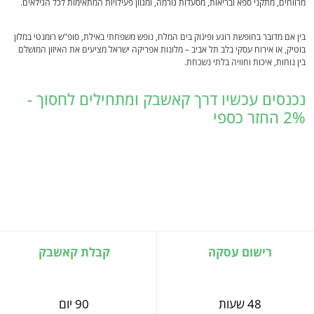
מרווחים, מתקני ספא ובריאות, מסעדות גורמה, ומגוון פעילויות המתאימות לכל הגילאים.
בין אם מדובר בחופשת רוגע ופינוק בים המלח, נופש משפחתי באילת, סופ"ש רומנטי במלון
בוטיק, או אירוח עסקי בלב תל אביב – מלונות אפריקה ישראל מציעים את האיזון המושלם
בין נוחות, איכות וחוויה בלתי נשכחת.
נכנסים עכשיו דרך קאשבק ומתחילים לחסוך -
2% החזר כספי
רישום עסקה
קבלת קאשבק
48 שעות
90 יום