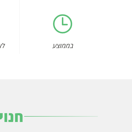
בממוצע
לא
חנוי