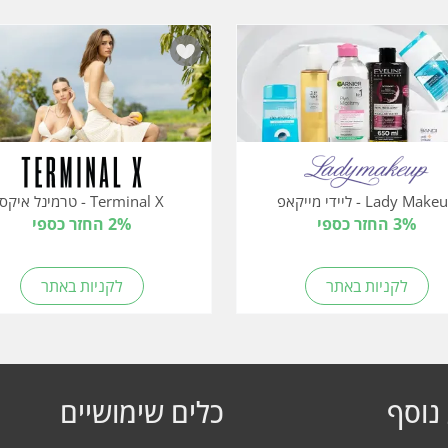
Lady Mak - ליידי מייקאפ
Terminal X - טרמינל איקס
3% החזר כספי
2% החזר כספי
לקניות באתר
לקניות באתר
נוסף
כלים שימושיים