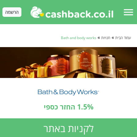
menu
הרשמה
»
»
עמוד הבית
חנויות
Bath and body works
1.5% החזר כספי
לקניות באתר