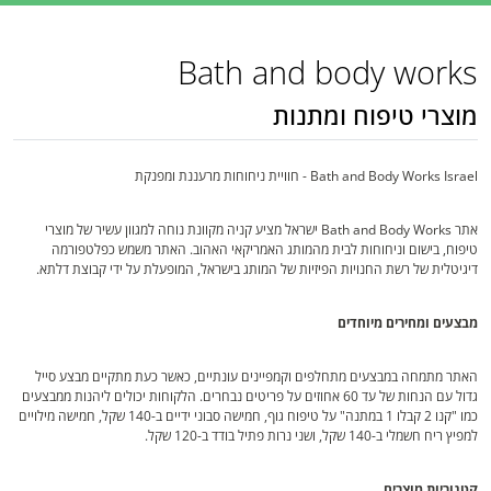
Bath and body works
מוצרי טיפוח ומתנות
Bath and Body Works Israel - חוויית ניחוחות מרעננת ומפנקת
אתר Bath and Body Works ישראל מציע קניה מקוונת נוחה למגוון עשיר של מוצרי
טיפוח, בישום וניחוחות לבית מהמותג האמריקאי האהוב. האתר משמש כפלטפורמה
דיגיטלית של רשת החנויות הפיזיות של המותג בישראל, המופעלת על ידי קבוצת דלתא.
מבצעים ומחירים מיוחדים
האתר מתמחה במבצעים מתחלפים וקמפיינים עונתיים, כאשר כעת מתקיים מבצע סייל
גדול עם הנחות של עד 60 אחוזים על פריטים נבחרים. הלקוחות יכולים ליהנות ממבצעים
כמו "קנו 2 קבלו 1 במתנה" על טיפוח גוף, חמישה סבוני ידיים ב-140 שקל, חמישה מילויים
למפיץ ריח חשמלי ב-140 שקל, ושני נרות פתיל בודד ב-120 שקל.
קטגוריות מוצרים