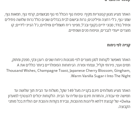
האתר מציע מגוון קטגוריות מקיף: טיפוח גוף הכולל מי גוף מבושמים, קרמי גוף, חמאות גוף,
שמני גוף, ג'לי רחצה ופילינגים; נרות ובישום לבית בגדלים שונים כולל נרות שלושה פתילים
ופתיל בודד; סבוני ידיים בקצף ובג'ל; מפיצי ריח חשמליים ומילויים; ג'ל הגייני לידיים; קו
מוצרים ייעודי לגברים; וטיפוח פנים ושפתיים.
קנייה לפי ניחוח
האתר מאפשר לקוחות לסנן מוצרים לפי סגנונות ניחוח שונים: רענן ונקי, מפנק ומתוק,
חמים ועצי, פירותי וקליל, וצמחי ופורח. הניחוחות הפופולריים ביותר כוללים את A
Thousand Wishes, Champagne Toast, Japanese Cherry Blossom, Gingham,
Into The Night ו-Warm Vanilla Sugar.
האתר מציע משלוחים חינם בקנייה מעל 149 שקל, משלוח עד הבית תוך שלושה עד
חמישה ימי עבודה, והחזרות חינם עם שליח עד הבית. הלקוחות יכולים להצטרף למועדון
Delta+ של קבוצת דלתא וליהנות מהטבות, צבירת נקודות והטבת יום הולדת בכל מותגי
הקבוצה.