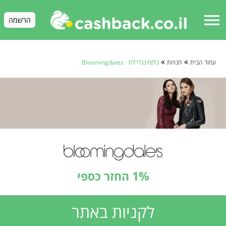
menu
הרשמה
»
»
עמוד הבית
חנויות
בלומינגדיילס - Bloomingdales
1% החזר כספי
לקניות באתר