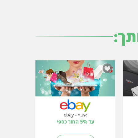
תך:
איביי - ebay
עד 5% החזר כספי