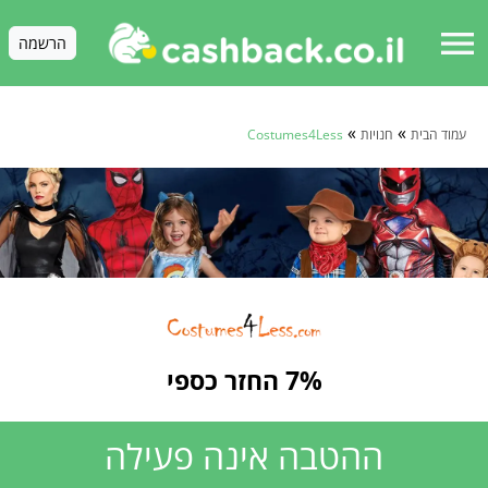
menu
הרשמה
»
»
עמוד הבית
חנויות
Costumes4Less
7% החזר כספי
ההטבה אינה פעילה