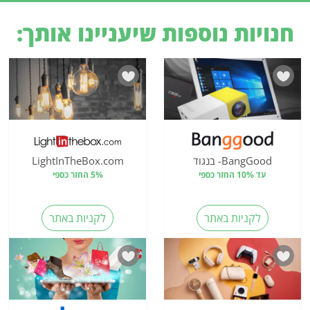
חנויות נוספות שיעניינו אותך:
BangGood- בנגוד
LightInTheBox.com
עד 10% החזר כספי
5% החזר כספי
לקניות באתר
לקניות באתר