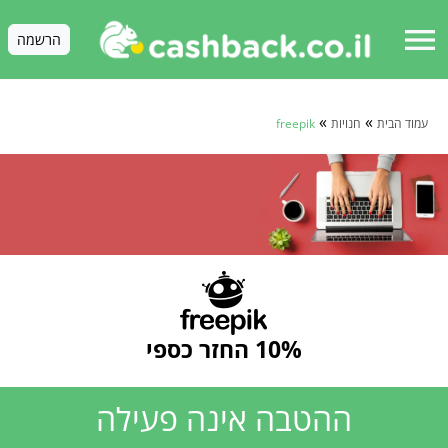
menu
הרשמה
»
»
עמוד הבית
חנויות
freepik
10% החזר כספי
ההטבה אינה פעילה