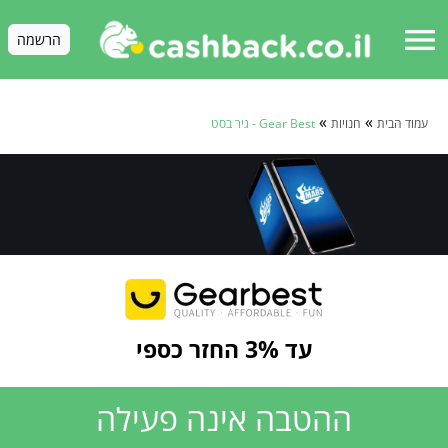
menu
הרשמה
»
»
עמוד הבית
חנויות
Gear Best - גיר בסט
עד 3% החזר כספי
ההטבה אינה פעילה