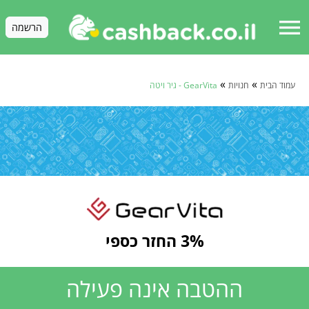
menu
הרשמה
»
»
עמוד הבית
חנויות
GearVita - גיר ויטה
3% החזר כספי
ההטבה אינה פעילה