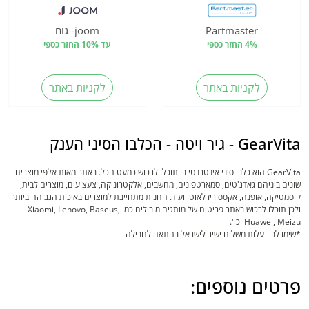
Partmaster
joom- גום
4% החזר כספי
עד 10% החזר כספי
לקניות באתר
לקניות באתר
GearVita - גיר ויטה - הכלבו הסיני הענק
GearVita הוא כלבו סיני אינטרנטי בו תוכלו לרכוש כמעט הכל. באתר מאות אלפי מוצרים
שונים ביניהם גאדג'טים, סמארטפונים, מחשבים, אלקטרוניקה, צעצועים, מוצרים לבית,
קוסמטיקה, אופנה, אקססוריז לאוטו ועוד. החנות מתחייבת למוצרים באיכות הגבוהה ביותר
ולכן תוכלו לרכוש באתר פריטים של מותגים מובילים כמו Xiaomi, Lenovo, Baseus,
Huawei, Meizu וכו'.
*שימו לב - עלות משלוח ישיר לישראל בהתאם לחבילה
פרטים נוספים: