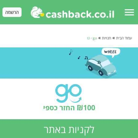
menu
הרשמה
»
»
עמוד הבית
חנויות
go - גו
₪100 החזר כספי
לקניות באתר