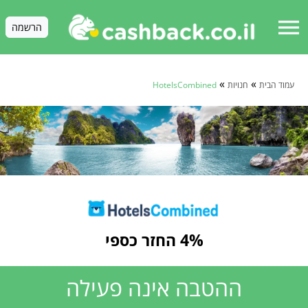
menu
הרשמה
»
»
עמוד הבית
חנויות
HotelsCombined
4% החזר כספי
ההטבה אינה פעילה