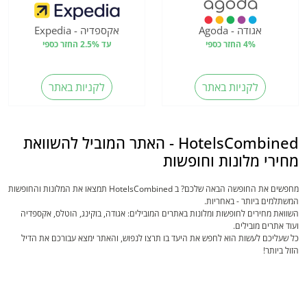
אגודה - Agoda
אקספדיה - Expedia
4% החזר כספי
עד 2.5% החזר כספי
לקניות באתר
לקניות באתר
HotelsCombined - האתר המוביל להשוואת
מחירי מלונות וחופשות
מחפשים את החופשה הבאה שלכם? ב HotelsCombined תמצאו את המלונות והחופשות
המשתלמים ביותר - באחריות.
השוואת מחירים לחופשות ומלונות באתרים המובילים: אגודה, בוקינג, הוטלס, אקספדיה
ועוד אתרים מובילים.
כל שעליכם לעשות הוא לחפש את היעד בו תרצו לנפוש, והאתר ימצא עבורכם את הדיל
הזול ביותר!