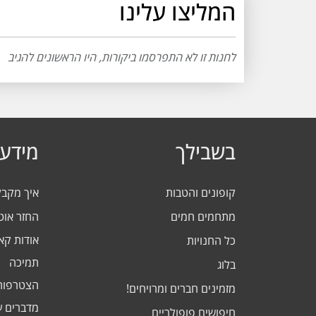
המליצו עלינו
לחנות זו לא התפרסמו ביקורות, היו הראשונים להגיב
בשבילך
מידע 
קופונים והטבות
איך מקב
מתחמים חמים
החזר אוט
אודות ק
כל החנויות
תמיכה
בלוג
הצטרפות
מזמינים חברים ומרויחים!
מדברים ע
חיפושים פופולריים