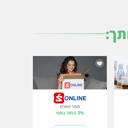
תך:
סופר-פארם
3% החזר כספי