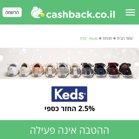
menu
הרשמה
»
»
עמוד הבית
חנויות
Keds - קדס
2.5% החזר כספי
ההטבה אינה פעילה