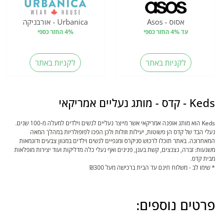
אסוס - Asos
Urbanica - אורבניקה
עד 4% החזר כספי
4% החזר כספי
לקניות באתר
לקניות באתר
Keds - קדס - מותג נעליים אמריקאי
Keds הוא מותג אופנה אמריקאי אשר מייצר נעליים לנשים וילדים למעלה מ-100 שנים.
נעלי הבד של קדס הן פשוטות, יעילות וזולות ולכן הפכו לפופולריות במהלך המאה
המאחרונה. באתר תוכלו לרכוש סניקרס ומגפיים לנשים וילדים במגוון צבעים ודוגמאות
משגעות: זברה, נצנצים, קשת בענן, פנינים ואף נעלי כלה מדליקות ועוד יצירות מופלאות
מבית קדס.
* שימו לב - משלוח חינם עד הבית ברכישה מעל ₪300
פרטים נוספים: