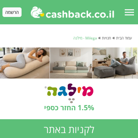
menu
הרשמה
»
»
עמוד הבית
חנויות
Milega - מילגה
1.5% החזר כספי
לקניות באתר