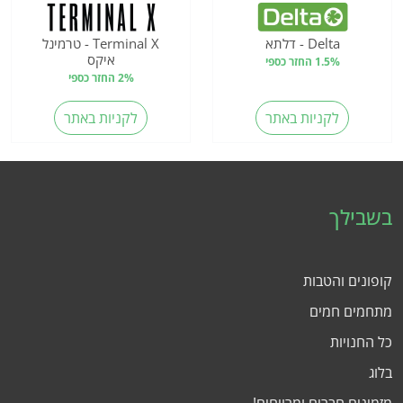
Delta - דלתא
Terminal X - טרמינל
איקס
1.5% החזר כספי
2% החזר כספי
לקניות באתר
לקניות באתר
בשבילך
קופונים והטבות
מתחמים חמים
כל החנויות
בלוג