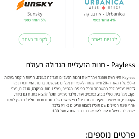
Urbanica - אורבניקה
Sunsky
4% החזר כספי
5% החזר כספי
לקניות באתר
לקניות באתר
Payless - חנות הנעליים הגדולה בעולם
Payless היא רשת אופנה אמריקאית וחנות הנעליים הגדולה בעולם. הרשת הוקמה בשנות
ה-50 של המאה ה-20 ומאז צמחה לאיפריית נעליים משגשגת. בחנות המקוונת תוכלו
לרכוש נעליים לכל המשפחה ומכל הסוגים: מגפיים, נעלי נוחות, סניקרס, סנדלים, נעלי
עקב, נעלי בית, נעלי בובה, כפכפים ועוד. מלבד נעליים תוכלו למצוא בחנות גם ביגוד,
אקססוריז, תכשיטים ותיקים. והמחירים? כפי שהשם של החנות מרמז - זולים! מומלץ לעקוב
אחרי פינת הסיילים שם תוכלו למצוא פריטים ב- $1 בלבד!
*שימו לב - משלוח ישיר לישראל בחינם בהזמנה מעל $30
פרטים נוספים: