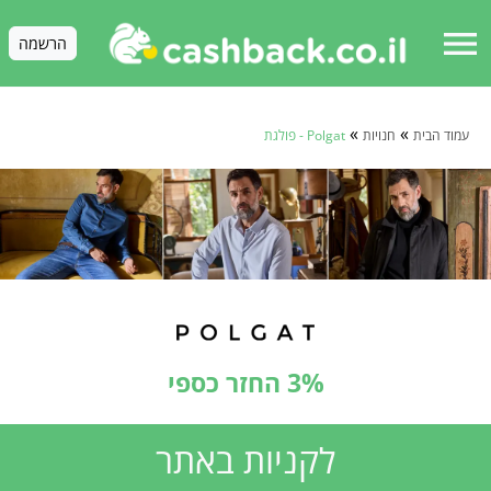
menu
הרשמה
»
»
עמוד הבית
חנויות
Polgat - פולגת
3% החזר כספי
לקניות באתר