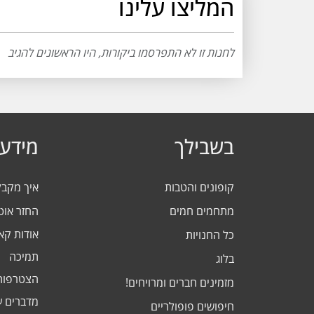
המליצו עלינו
לחנות זו לא התפרסמו ביקורות, היו הראשונים להגיב
בשבילך
מידע 
קופונים והטבות
איך מקב
מתחמים חמים
החזר אוט
אודות ק
כל החנויות
תמיכה
בלוג
הצטרפות
מזמינים חברים ומרויחים!
מדברים ע
חיפושים פופולריים