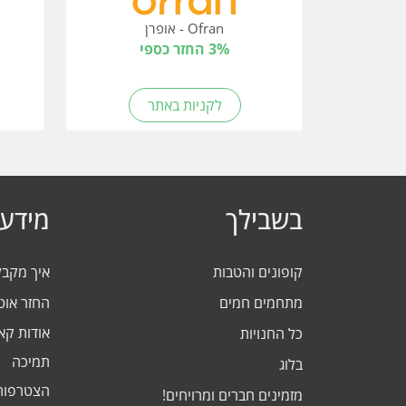
Ofran - אופרן
3% החזר כספי
לקניות באתר
בשבילך
מידע 
קופונים והטבות
איך מקב
מתחמים חמים
החזר אוט
אודות ק
כל החנויות
תמיכה
בלוג
הצטרפות
מזמינים חברים ומרויחים!