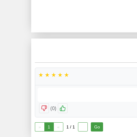
)
0
(
«
1
»
1 / 1