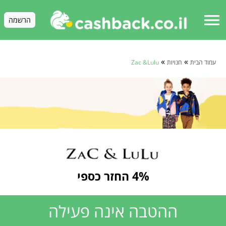
menu
הרשמה
»
»
עמוד הבית
חנויות
Zac &Lulu
4% החזר כספי
ההטבה אינה פעילה