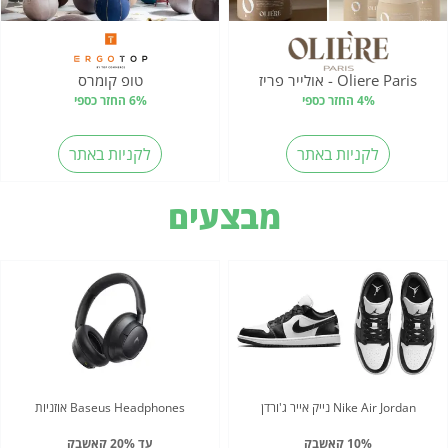
Oliere Paris - אולייר פריז
טופ קומרס
4% החזר כספי
6% החזר כספי
לקניות באתר
לקניות באתר
מבצעים
Nike Air Jordan נייק אייר ג'ורדן
Baseus Headphones אוזניות
10% קאשבק
עד 20% קאשבק