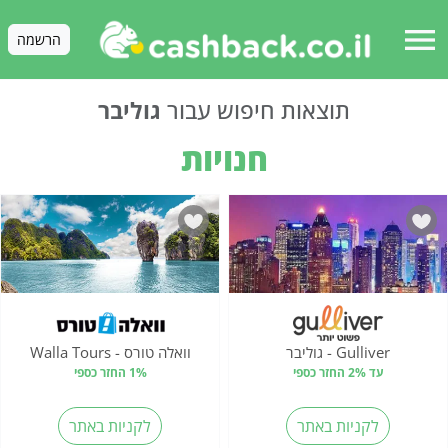
menu
הרשמה
תוצאות חיפוש עבור
גוליבר
חנויות
Gulliver - גוליבר
וואלה טורס - Walla Tours
עד 2% החזר כספי
1% החזר כספי
לקניות באתר
לקניות באתר