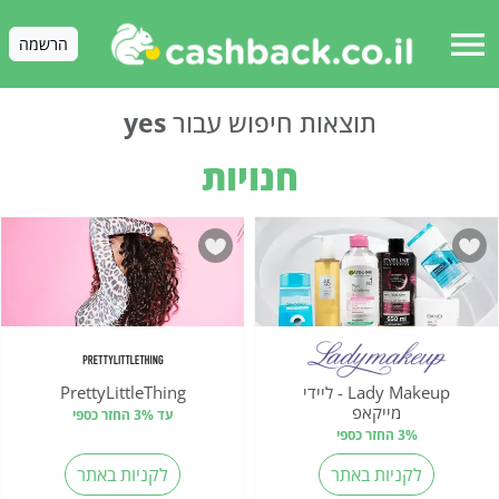
menu
הרשמה
תוצאות חיפוש עבור
yes
חנויות
Lady Makeup - ליידי
PrettyLittleThing
מייקאפ
עד 3% החזר כספי
3% החזר כספי
לקניות באתר
לקניות באתר