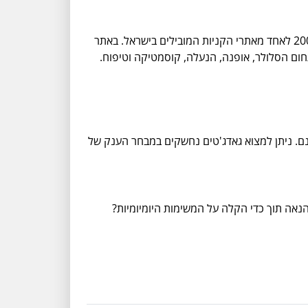
לאסטפרייס, אתר הקניות הוותיק והפופולארי. מה שהתחיל כחנות קטנה למוצרי חשמל בחיפה של שנות ה-60 הפך בשנת 2002 לאחד מאתרי הקניות המובילים בישראל. באתר
חום הסלולר, אופנה, הנעלה, קוסמטיקה וטיפוח.
גוון פריטים במחירים מצויינים לצד שירות לקוחות זמין 24/7 ומשלוח מהיר וחינם. ניתן למצוא גאדג'טים נחשקים במבחר הענק של
להנאה תוך כדי הקלה על המשימות היומיומיות?