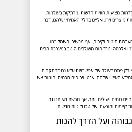
המדומה (VR) והמציאות המוגברת (AR), נראית קפיצת מדרגה טכנולוגית. משקפיים חכמים ומסכות VR מתקדמות מציעות חוויות חדשות ומרתקות בעולמות
ירים ניידים כבר מאפשר למשתמשים לראות מוצרים וירטואליים בחלל האמיתי שלהם, דבר
רכות חימום וקירור, ואף מכשירי חשמל כמו
 כמו אלכסה וגוגל הום משולבים היטב במערכת הבית
א רק פתח לעולם של אפשרויות אלא גם למתקפות
מידע האישי שלהם. אנטי וירוסים חכמים, חומות אש
ת חיים נוחים ויעילים יותר, אך דורשת מאיתנו גם
 קיימות והופעתן של טכנולוגיות חדשות.
בוהה ועל הדרך להנות