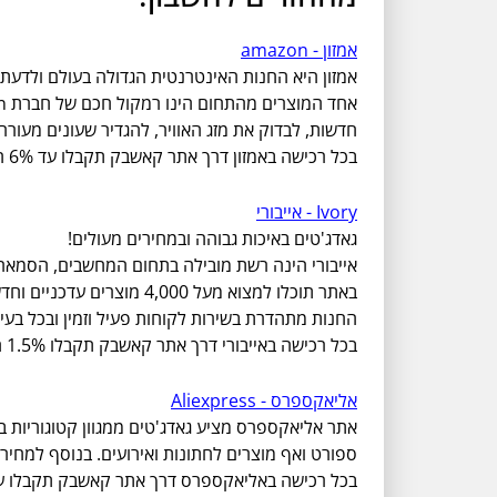
אמזון - amazon
אמזון היא החנות האינטרנטית הגדולה בעולם ולדעת 
חדשות, לבדוק את מזג האוויר, להגדיר שעונים מעורר
בכל רכישה באמזון דרך אתר קאשבק תקבלו עד 6% החזר כספי!
Ivory - אייבורי
גאדג'טים באיכות גבוהה ובמחירים מעולים!
אייבורי הינה רשת מובילה בתחום המחשבים, הסמארט
באתר תוכלו למצוא מעל 4,000 מוצרים עדכניים וחדשניים בכל זמן נתון ולהנות ממבצעים מתחלפים והנחות על מגוון פריטים.
החנות מתהדרת בשירות לקוחות פעיל וזמין ובכל בעי
בכל רכישה באייבורי דרך אתר קאשבק תקבלו 1.5% החזר כספי!
אליאקספרס - Aliexpress
אתר אליאקספרס מציע גאדג'טים ממגוון קטוגוריות במ
ספורט ואף מוצרים לחתונות ואירועים. בנוסף למחי
בכל רכישה באליאקספרס דרך אתר קאשבק תקבלו עד 9% החזר כספ