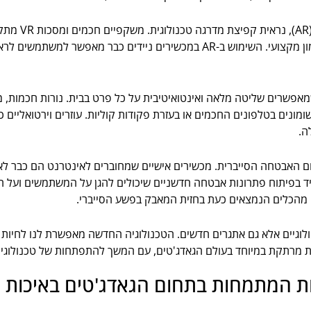
בתחום המציאות 
וירטואליים שונים, ממשחקים ועד לחוויות למידה ואימון מקצועי. השימוש ב-AR במכש
פשרים שליטה מלאה ואינטואיטיבית על כל פרט בבית. נורות חכמות, מע
ומונים בטלפונים החכמים או בעזרת פקודות קוליות. עוזרים וירטואליים
ה.
 האבטחה הסייברית. מכשירים אישיים שמחוברים לאינטרנט הם כבר ל
מיד בפיתוח פתרונות אבטחה חדשניים שיכולים להגן על המשתמשים ועל ה
 מהכלים הנמצאים כעת בחזית המאבק בפשע הסייברי.
חידושים טכנולוגיים אלא גם אתגרים חדשים. הטכנולוגיה החדשה מאפשרת לנו לחיו
ת מרתקת במיוחד בעולם הגאדג'טים, עם המשך להתפתחות של טכנולוגיות
ות המתמחות בתחום הגאדג'טים באיכות ג