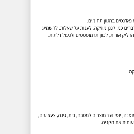
גאדגטים במגוון תחומים.
חכמה קולית - Alexa. ניתן לבקש ממנה מס' רב של דברים כמו לנגן מוזיקה, לענות על שאלות, להשמיע
דליק אורות, לכוון תרמוסטטים ולנעול דלתות.
ה.
ה, יופי ועד מוצרים למטבח, בית, גינה, צעצועים,
עותית את הקניה.